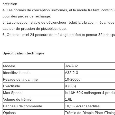
précision.
4. Les normes de conception uniformes, et le moule traitant, contribue
pour des pièces de rechange.
5. La conception stable de déclencheur réduit la vibration mécanique 
capteur de pression de piézoélectrique.
6. Options : mini 24 peseurs de mélange de tête et peseur 32 princip
Spécification technique
Modèle
JW-A32
Laisser un message
Identifiez le code
A32-2-3
Nous vous rappellerons bientôt!
Pesage de la gamme
10-2000g
Exactitude
X (0,5)
Max Speed
le 16H 60X mélangent 4 produi
Volume de trémie
1.6L
Panneau de commande
10,1 » écrans tactiles
Options
Trémie de Dimple Plate /Timing