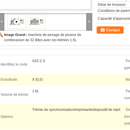
Délai de livraison:
Conditions de paiem
Capacité d'approvis
Contact
Image Grand :
machine de pesage de peseur de
combinaison de 32 têtes avec les trémies 1.6L
A32-2-3
Pe
Identifiez le code:
ga
Exactitude:
X (0,5)
Ma
1.6L
Pa
Volume de trémie:
co
Trémie de synchronisation/imprimante/dispositif de rejet
Di
Options:
d'e
(mil