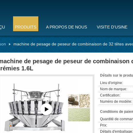
ÇU
PRODUITS
A PROPOS DE NOUS
VISITE D'USINE
son
machine de pesage de peseur de combinaison de 32 têtes avec
machine de pesage de peseur de combinaison d
trémies 1.6L
Détails sur le produ
Lieu d'origine:
Nom de marque:
Certification:
Numéro de modèle:
Conditions de paiem
Quantité de comman
Prix:
Détails d'emballage: