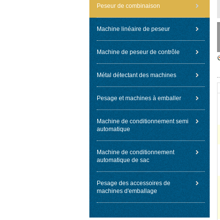
Peseur de combinaison
Machine linéaire de peseur
Machine de peseur de contrôle
Métal détectant des machines
Pesage et machines à emballer
Machine de conditionnement semi
automatique
Machine de conditionnement
automatique de sac
Pesage des accessoires de
machines d'emballage