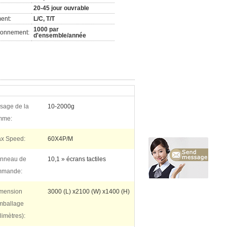
20-45 jour ouvrable
ent:
L/C, T/T
1000 par
ionnement:
d'ensemble/année
sage de la
10-2000g
mme:
x Speed:
60X4P/M
nneau de
10,1 » écrans tactiles
mmande:
mension
3000 (L) x2100 (W) x1400 (H)
mballage
limètres):