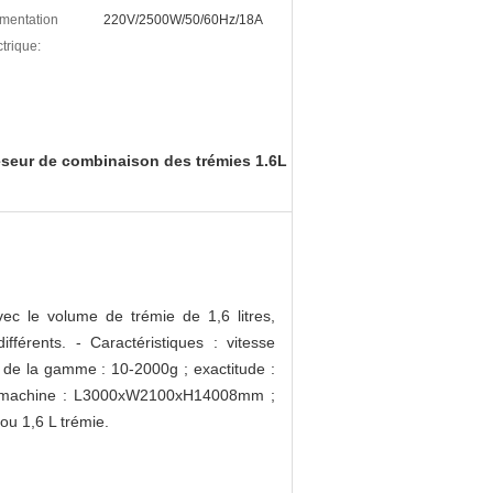
imentation
220V/2500W/50/60Hz/18A
ctrique:
seur de combinaison des trémies 1.6L
c le volume de trémie de 1,6 litres,
férents. - Caractéristiques : vitesse
 de la gamme : 10-2000g ; exactitude :
 de machine : L3000xW2100xH14008mm ;
 ou 1,6 L trémie.