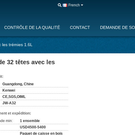
French
CONTRÔLE DE LA QUALITÉ
CONTACT
DEMANDE DE SO
 les trémies 1.6L
e 32 têtes avec les
it:
Guangdong, Chine
Kenwei
CE,SGS,OIML
JW-A32
ent et expédition:
de min:
1 ensemble
USD4500-5400
Paquet de caisse en bois