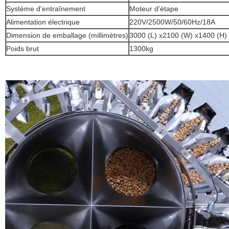
Système d'entraînement
Moteur d'étape
Alimentation électrique
220V/2500W/50/60Hz/18A
Dimension de emballage (millimètres)
3000 (L) x2100 (W) x1400 (H)
Poids brut
1300kg
SOUMETTRE