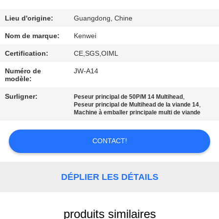
CONTROL
Lieu d'origine:
Guangdong, Chine
CONTACT
Nom de marque:
Kenwei
US
Certification:
CE,SGS,OIML
Numéro de
JW-A14
REQUEST
modèle:
A
Surligner:
,
Peseur principal de 50P/M 14 Multihead
,
Peseur principal de Multihead de la viande 14
QUOTE
Machine à emballer principale multi de viande
PLAN
CONTACT!
DU
SITE
DÉPLIER LES DÉTAILS
PRIVACY
produits similaires