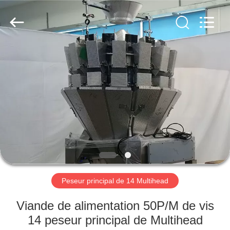
Guangdong
Kenwei
Intellectualized
Machinery
Co.,
Ltd..
All
Rights
HOME
Reserved.
PRODUCTS
ABOUT
US
FACTORY
TOUR
Peseur principal de 14 Multihead
Viande de alimentation 50P/M de vis
QUALITY
14 peseur principal de Multihead