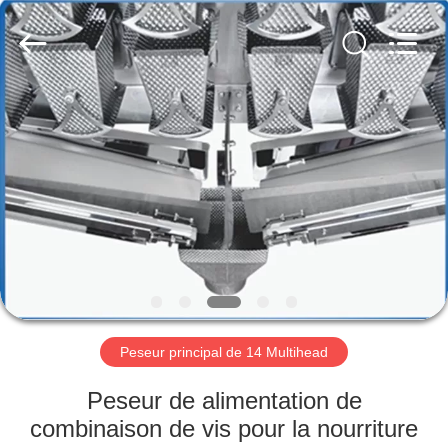
Guangdong
Kenwei
Intellectualized
Machinery
Co.,
Ltd..
All
Rights
APERÇU
Reserved.
PRODUITS
A
PROPOS
DE
NOUS
Peseur principal de 14 Multihead
VISITE
Peseur de alimentation de
D'USINE
combinaison de vis pour la nourriture