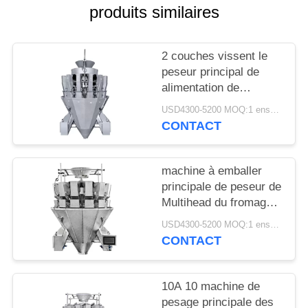
SITE
produits similaires
PRIVACY
2 couches vissent le
POLICY
peseur principal de
alimentation de
Multihead des
USD4300-5200 MOQ:1 ensemble
conserves au vinaigre
CONTACT
14
machine à emballer
principale de peseur de
Multihead du fromage
20g 12
USD4300-5200 MOQ:1 ensemble
CONTACT
10A 10 machine de
pesage principale des