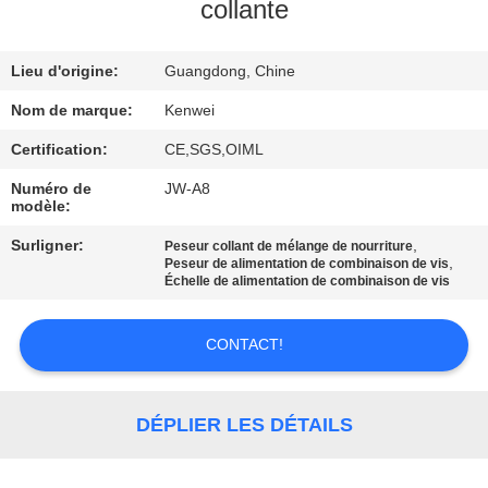
collante
CONTRÔLE
Lieu d'origine:
Guangdong, Chine
DE
LA
Nom de marque:
Kenwei
QUALITÉ
Certification:
CE,SGS,OIML
Numéro de
JW-A8
modèle:
CONTACT
Surligner:
,
Peseur collant de mélange de nourriture
,
Peseur de alimentation de combinaison de vis
DEMANDE
Échelle de alimentation de combinaison de vis
DE
CONTACT!
SOUMISSION
PLAN
DÉPLIER LES DÉTAILS
DU