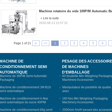
Machine rotatoire du vide 100P/M Automatic B
Lire la suite
2020-08-13 15:57:31
Page 1 of 21
|<
<<
1
2
3
4
5
6
MACHINE DE
PESAGE DES ACCESSOIR
CONDITIONNEMENT SEMI
DE MACHINES
AUTOMATIQUE
D'EMBALLAGE
Machine de 36P/M Semi Automatic
60 bouteille Min Weighing Packagin
Packaging
Machinery Accessories
Machine de conditionnement JW-B19
Manipulateur de parallèle de quatre
semi automatique
axes
Machine de conditionnement 4.4kw
160 fois Min Weighing Packaging
semi automatique du sucre 40P/M
Machinery Accessories
machine de conditionnement 66g semi
2000mm 5m/H pesant des accessoir