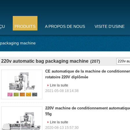
ÇU
PRODUITS
A PROPOS DE NOUS
VISITE D'USINE
 packaging machine
220v automatic bag packaging machine
(207)
CE automatique de la machine de conditionnem
rotatoire 220V diplômée
Lire la suite
2021-05-08 18:14:38
220V machine de conditionnement automatique
55g
Lire la suite
2020-08-13 15:57:30