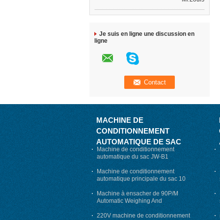
Je suis en ligne une discussion en
ligne
MACHINE DE
CONDITIONNEMENT
AUTOMATIQUE DE SAC
Machine de conditionnement
automatique du sac JW-B1
Machine de conditionnement
automatique principale du sac 10
Machine à ensacher de 90P/M
Automatic Weighing And
220V machine de conditionnement