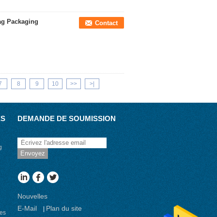
ag Packaging
Contact
7
8
9
10
>>
>|
ES
DEMANDE DE SOUMISSION
g
Envoyez
Nouvelles
E-Mail
Plan du site
|
es