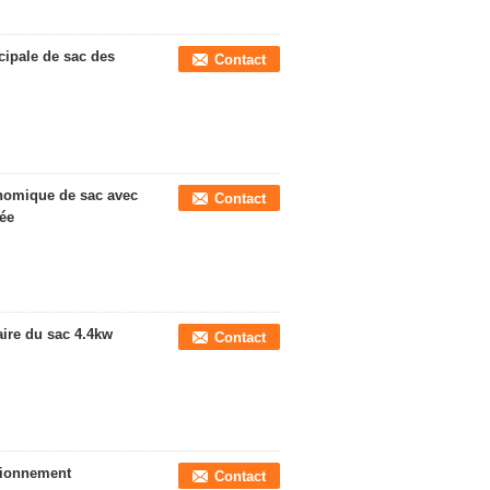
ipale de sac des
Contact
nomique de sac avec
Contact
lée
ire du sac 4.4kw
Contact
tionnement
Contact