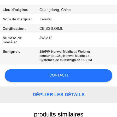
CONTROL
Lieu d'origine:
Guangdong, Chine
CONTACT
Nom de marque:
Kenwei
US
Certification:
CE,SGS,OIML
Numéro de
JW-A16
REQUEST
modèle:
A
Surligner:
,
180P/M Kenwei Multihead Weigher
,
peseur de 135g Kenwei Multihead
QUOTE
Systèmes de multiweigh de 180P/M
PLAN
CONTACT!
DU
SITE
DÉPLIER LES DÉTAILS
PRIVACY
produits similaires